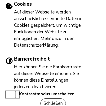
Roßberg 143 (Hotel am Roßberg)
Einstellungen zu Cookies und Barriere
Cookies
53505 Altenahr
Auf dieser Webseite werden
Tel: 02643 809-0
ausschließlich essentielle Daten in
E-Mail schreiben
Cookies gespeichert, um wichtige
Öffnungszeiten
Funktionen der Website zu
ermöglichen. Mehr dazu in der
Mo, Di, Do: 8:00 – 12:00 und 14:00 – 16:00 Uhr
Datenschutzerklärung.
Mi, Fr: 8:00 – 12:00 Uhr
Barrierefreiheit
Hier können Sie die Farbkontraste
Leichte Sprache
Gebärdensprache
auf dieser Webseite erhöhen. Sie
Immer auf dem neuesten Stand
können diese Einstellungen
www.altenahr.de möchte Ihnen Ben
Barrierefreie Ansicht
jederzeit deaktivieren.
achrichtigungen senden
Kontrastmodus umschalten
Impressum
|
Barrierefreiheit
|
Inhaltsverzeichnis
|
Schließen
Datenschutzerklärung
|
Hinweisgebersystem