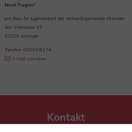
Noch Fragen?
pro Büro für Jugendarbeit der Verbandsgemeinde Altenahr
Am Steinacker 37
53505 Altenahr
Telefon: 02643/8174
E-Mail schreiben
Kontakt
Verbandsgemeinde Altenahr