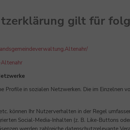
zerklärung gilt für fol
bandsgemeindeverwaltung.Altenahr/
Altenahr
Netzwerke
he Profile in sozialen Netzwerken. Die im Einzelnen 
tc. können Ihr Nutzerverhalten in der Regel umfasse
rierten Social-Media-Inhalten (z. B. Like-Buttons o
äsenzen werden zahlreiche datenschutzrelevante Ver