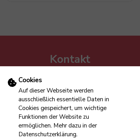
Kontakt
Verbandsgemeinde Altenahr
Roßberg 143 (Hotel am Roßberg)
Einstellungen zu Cookies und Barriere
Cookies
53505 Altenahr
Auf dieser Webseite werden
Tel: 02643 809-0
ausschließlich essentielle Daten in
E-Mail schreiben
Cookies gespeichert, um wichtige
Öffnungszeiten
Funktionen der Website zu
ermöglichen. Mehr dazu in der
Mo, Di, Do: 8:00 – 12:00 und 14:00 – 16:00 Uhr
Datenschutzerklärung.
Mi, Fr: 8:00 – 12:00 Uhr