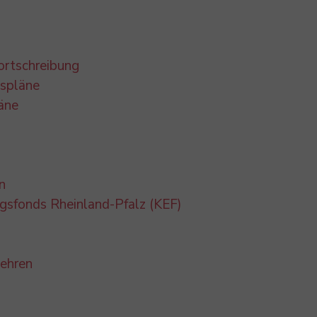
ortschreibung
gspläne
äne
n
sfonds Rheinland-Pfalz (KEF)
wehren