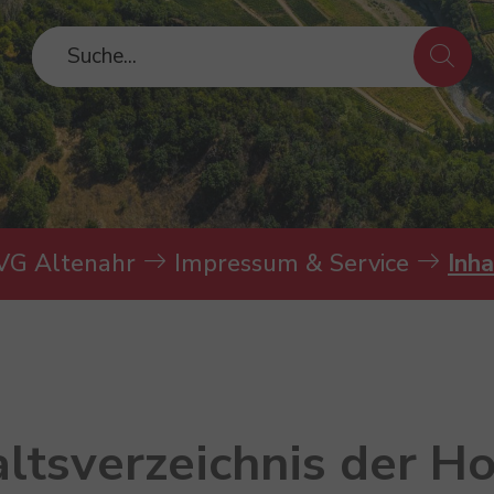
VG Altenahr
Impressum & Service
Inha
altsverzeichnis der 