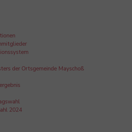
tionen
nmitglieder
tionssystem
sters der Ortsgemeinde Mayschoß
ergebnis
tagswahl
ahl 2024