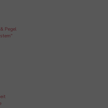
 & Pegel
stem"
eit
e