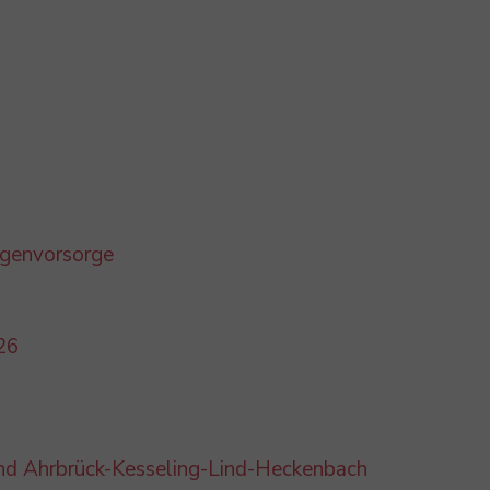
egenvorsorge
26
nd Ahrbrück-Kesseling-Lind-Heckenbach