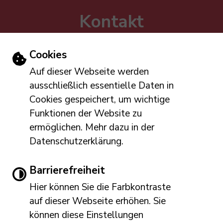
Kontakt
Verbandsgemeinde Altenahr
Roßberg 143 (Hotel am Roßberg)
Einstellungen zu Cookies und Barriere
Cookies
53505 Altenahr
Auf dieser Webseite werden
Tel: 02643 809-0
ausschließlich essentielle Daten in
E-Mail schreiben
Cookies gespeichert, um wichtige
Öffnungszeiten
Funktionen der Website zu
ermöglichen. Mehr dazu in der
Mo, Di, Do: 8:00 – 12:00 und 14:00 – 16:00 Uhr
Datenschutzerklärung.
Mi, Fr: 8:00 – 12:00 Uhr
Barrierefreiheit
Hier können Sie die Farbkontraste
Leichte Sprache
Gebärdensprache
auf dieser Webseite erhöhen. Sie
Immer auf dem neuesten Stand
können diese Einstellungen
www.altenahr.de möchte Ihnen Ben
Barrierefreie Ansicht