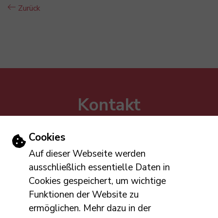
Zurück
Kontakt
Verbandsgemeinde Altenahr
Roßberg 143 (Hotel am Roßberg)
Einstellungen zu Cookies und Barriere
Cookies
53505 Altenahr
Auf dieser Webseite werden
Tel: 02643 809-0
ausschließlich essentielle Daten in
E-Mail schreiben
Cookies gespeichert, um wichtige
Öffnungszeiten
Funktionen der Website zu
ermöglichen. Mehr dazu in der
Mo, Di, Do: 8:00 – 12:00 und 14:00 – 16:00 Uhr