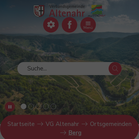
Zum Hauptinhalt springen
Zum Footer springen
Menü
You are here:
Startseite
VG Altenahr
Ortsgemeinden
Berg