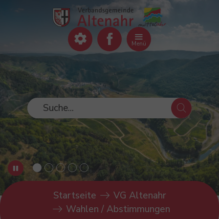
Zum Hauptinhalt springen
Zum Footer springen
Menü
You are here:
Startseite
VG Altenahr
Wahlen / Abstimmungen